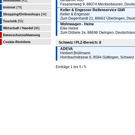
Benjamin Köb
Immobilien
[41]
Fasanenweg 9, 88074 Meckenbeuren, Deuts
Internet
[79]
Keller & Engesser Reifenservice GbR
Keller & Engesser
Shopping/Onlineshops
[34]
Zum Degenhardt 21, 88662 Überlingen, Deut
Touristik
[55]
Wohnwagen - Heine
Wirtschaft / Handel
[66]
Eike Heine
Zum Döbele 2e, 88696 Owingen, Deutschlan
Datenschutzerklaerung
Cookie-Richtlinie
Schweiz / PLZ-Bereich: 8
ADEVA
Herbert Brüllmann
Hornbachstrasse 6, 8594 Güttingen, Schweiz
Einträge 1 bis 5 / 5