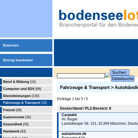
Branchen
Eintrag bearbeiten
Beruf & Bildung
[15]
Fahrzeuge & Transport > Autohändl
Computer und EDV
[89]
Dienstleistungen
[130]
Einträge 1 bis 5 / 5
Fahrzeuge & Transport
[20]
Deutschland / PLZ-Bereich: 8
Freizeit
[58]
Carpoint
Gastronomie
[35]
Hr. Reger
Landsberger Str. 151, 81369 München, Deut
Gesundheit
[35]
Handwerk
[63]
autoamsee.de