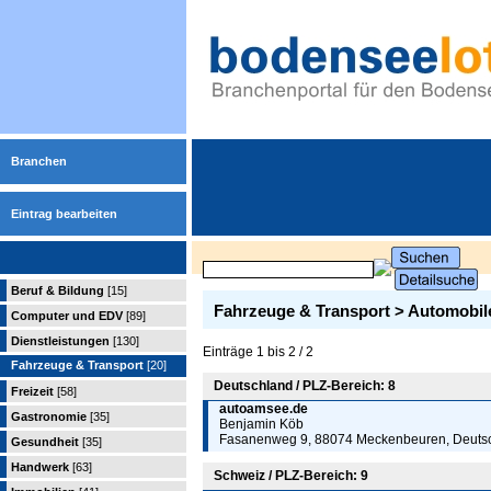
Branchen
Eintrag bearbeiten
Beruf & Bildung
[15]
Fahrzeuge & Transport > Automobil
Computer und EDV
[89]
Dienstleistungen
[130]
Einträge 1 bis 2 / 2
Fahrzeuge & Transport
[20]
Deutschland / PLZ-Bereich: 8
Freizeit
[58]
autoamsee.de
Gastronomie
[35]
Benjamin Köb
Fasanenweg 9, 88074 Meckenbeuren, Deuts
Gesundheit
[35]
Handwerk
[63]
Schweiz / PLZ-Bereich: 9