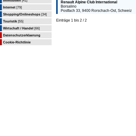
Immobilien
[41]
Renault Alpine Club International
Borsalino
Internet
[79]
Postfach 33, 9400 Rorschach-Ost, Schweiz
Shopping/Onlineshops
[34]
Einträge 1 bis 2 / 2
Touristik
[55]
Wirtschaft / Handel
[66]
Datenschutzerklaerung
Cookie-Richtlinie