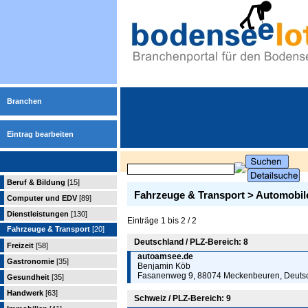
Branchen
Eintrag bearbeiten
Beruf & Bildung
[15]
Fahrzeuge & Transport > Automobil
Computer und EDV
[89]
Dienstleistungen
[130]
Einträge 1 bis 2 / 2
Fahrzeuge & Transport
[20]
Deutschland / PLZ-Bereich: 8
Freizeit
[58]
autoamsee.de
Gastronomie
[35]
Benjamin Köb
Fasanenweg 9, 88074 Meckenbeuren, Deuts
Gesundheit
[35]
Handwerk
[63]
Schweiz / PLZ-Bereich: 9