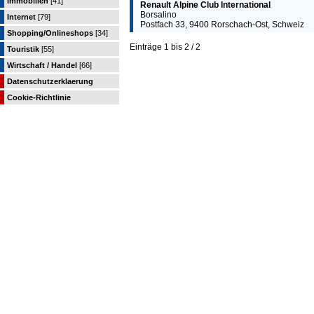
Immobilien
[41]
Renault Alpine Club International
Borsalino
Internet
[79]
Postfach 33, 9400 Rorschach-Ost, Schweiz
Shopping/Onlineshops
[34]
Einträge 1 bis 2 / 2
Touristik
[55]
Wirtschaft / Handel
[66]
Datenschutzerklaerung
Cookie-Richtlinie