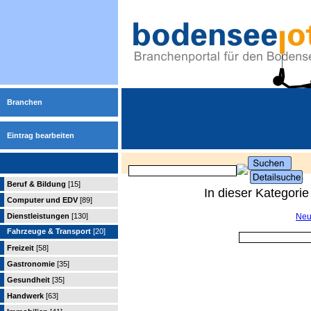
Branchen
Eintrag bearbeiten
Beruf & Bildung
[15]
In dieser Kategori
Computer und EDV
[89]
Dienstleistungen
[130]
Neu
Fahrzeuge & Transport
[20]
Freizeit
[58]
Gastronomie
[35]
Gesundheit
[35]
Handwerk
[63]