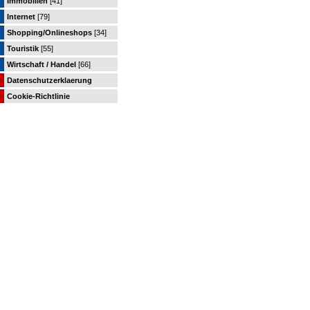
Immobilien
[41]
Internet
[79]
Shopping/Onlineshops
[34]
Touristik
[55]
Wirtschaft / Handel
[66]
Datenschutzerklaerung
Cookie-Richtlinie