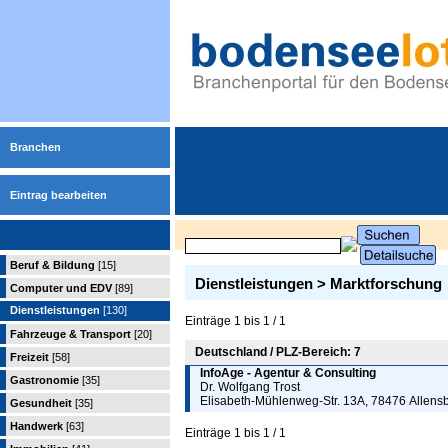
Branchen
Eintrag bearbeiten
Beruf & Bildung
[15]
Dienstleistungen > Marktforschung
Computer und EDV
[89]
Dienstleistungen
[130]
Einträge 1 bis 1 / 1
Fahrzeuge & Transport
[20]
Deutschland / PLZ-Bereich: 7
Freizeit
[58]
InfoAge - Agentur & Consulting
Gastronomie
[35]
Dr. Wolfgang Trost
Elisabeth-Mühlenweg-Str. 13A, 78476 Allens
Gesundheit
[35]
Handwerk
[63]
Einträge 1 bis 1 / 1