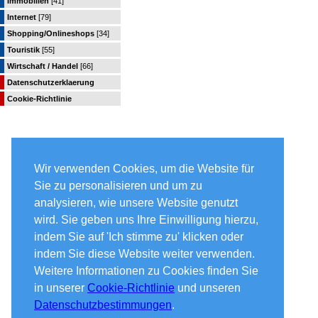
Immobilien
[41]
Internet
[79]
Shopping/Onlineshops
[34]
Touristik
[55]
Wirtschaft / Handel
[66]
Datenschutzerklaerung
Cookie-Richtlinie
Wir verwenden Cookies, um die Website für
Sie zu personalisieren und um zu
analysieren, wie unsere Website genutzt
wird. Sie geben uns Ihre Einwilligung hierzu,
indem Sie auf 'Ich stimme zu' klicken oder
indem Sie diese Website weiter verwenden.
Weitere Informationen zu Cookies finden Sie
in unserer
Cookie-Richtlinie
und unseren
Datenschutzbestimmungen
.