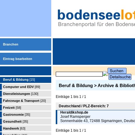
Branchen
Eintrag bearbeiten
Beruf & Bildung
[15]
Beruf & Bildung > Archive & Biblio
Computer und EDV
[89]
Dienstleistungen
[130]
Einträge 1 bis 1 / 1
Fahrzeuge & Transport
[20]
Deutschland / PLZ-Bereich: 7
Freizeit
[58]
Heraldikshop.de
Gastronomie
[35]
Josef Ramsperger
Sonnenhalde 43, 72488 Sigmaringen, Deuts
Gesundheit
[35]
Handwerk
[63]
Einträge 1 bis 1 / 1