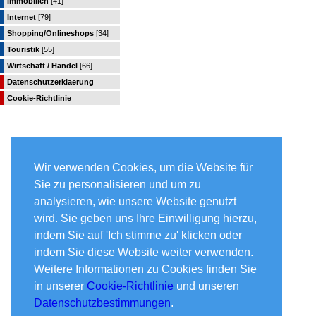
Immobilien
[41]
Internet
[79]
Shopping/Onlineshops
[34]
Touristik
[55]
Wirtschaft / Handel
[66]
Datenschutzerklaerung
Cookie-Richtlinie
Wir verwenden Cookies, um die Website für
Sie zu personalisieren und um zu
analysieren, wie unsere Website genutzt
wird. Sie geben uns Ihre Einwilligung hierzu,
indem Sie auf 'Ich stimme zu' klicken oder
indem Sie diese Website weiter verwenden.
Weitere Informationen zu Cookies finden Sie
in unserer
Cookie-Richtlinie
und unseren
Datenschutzbestimmungen
.