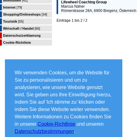
Immobilien
[41]
Lifewheel Coaching Group
Marcus Näher
Internet
[79]
Römerstrasse 28A, 6900 Bregenz, Österreich
Shopping/Onlineshops
[34]
Einträge 1 bis 2 / 2
Touristik
[55]
Wirtschaft / Handel
[66]
Datenschutzerklaerung
Cookie-Richtlinie
Wir verwenden Cookies, um die Website für
Sie zu personalisieren und um zu
analysieren, wie unsere Website genutzt
wird. Sie geben uns Ihre Einwilligung hierzu,
indem Sie auf 'Ich stimme zu' klicken oder
indem Sie diese Website weiter verwenden.
Weitere Informationen zu Cookies finden Sie
in unserer
Cookie-Richtlinie
und unseren
Datenschutzbestimmungen
.