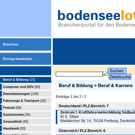
Branchen
Eintrag bearbeiten
Beruf & Bildung
[15]
Beruf & Bildung > Beruf & Karriere
Computer und EDV
[89]
Dienstleistungen
[130]
Einträge 1 bis 2 / 2
Fahrzeuge & Transport
[20]
Deutschland / PLZ-Bereich: 7
Freizeit
[58]
Zentrum f. Kraftfahrerweiterbildung Südbad
Gastronomie
[35]
W. E. Stibal
Waldkircher Str. 14, 79106 Freiburg, Deutsch
Gesundheit
[35]
Handwerk
[63]
Österreich / PLZ-Bereich: 6