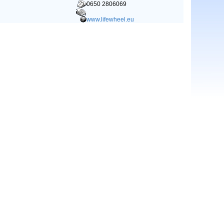
0650 2806069
www.lifewheel.eu