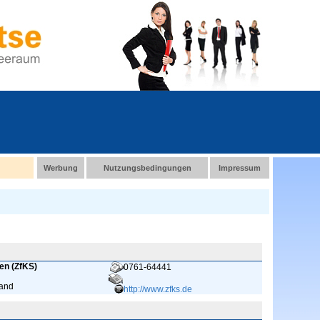
Werbung
Nutzungsbedingungen
Impressum
en (ZfKS)
0761-64441
land
http://www.zfks.de