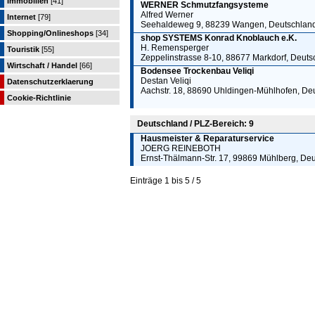
Immobilien
[41]
WERNER Schmutzfangsysteme
Alfred Werner
Internet
[79]
Seehaldeweg 9, 88239 Wangen, Deutschlan
Shopping/Onlineshops
[34]
shop SYSTEMS Konrad Knoblauch e.K.
H. Remensperger
Touristik
[55]
Zeppelinstrasse 8-10, 88677 Markdorf, Deuts
Wirtschaft / Handel
[66]
Bodensee Trockenbau Veliqi
Destan Veliqi
Datenschutzerklaerung
Aachstr. 18, 88690 Uhldingen-Mühlhofen, De
Cookie-Richtlinie
Deutschland / PLZ-Bereich: 9
Hausmeister & Reparaturservice
JOERG REINEBOTH
Ernst-Thälmann-Str. 17, 99869 Mühlberg, De
Einträge 1 bis 5 / 5