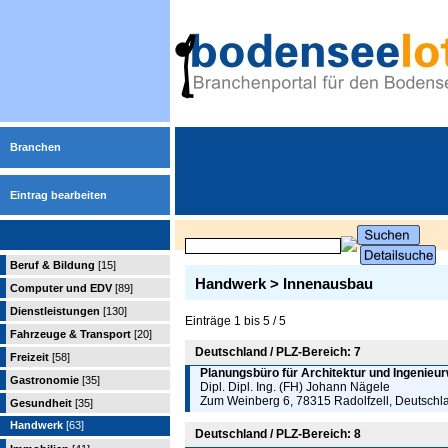
Branchen
Eintrag bearbeiten
Beruf & Bildung
[15]
Handwerk > Innenausbau
Computer und EDV
[89]
Dienstleistungen
[130]
Einträge 1 bis 5 / 5
Fahrzeuge & Transport
[20]
Deutschland / PLZ-Bereich: 7
Freizeit
[58]
Planungsbüro für Architektur und Ingenieu
Gastronomie
[35]
Dipl. Dipl. Ing. (FH) Johann Nägele
Zum Weinberg 6, 78315 Radolfzell, Deutschl
Gesundheit
[35]
Handwerk
[63]
Deutschland / PLZ-Bereich: 8