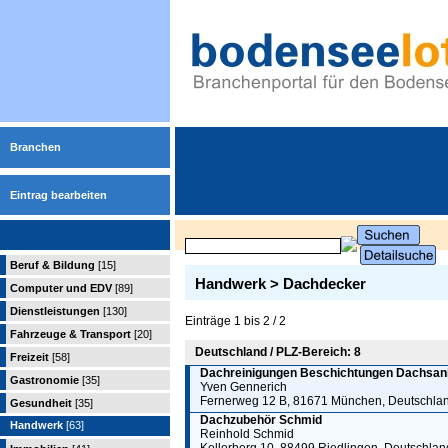
Branchen
Eintrag bearbeiten
Beruf & Bildung
[15]
Handwerk > Dachdecker
Computer und EDV
[89]
Dienstleistungen
[130]
Einträge 1 bis 2 / 2
Fahrzeuge & Transport
[20]
Deutschland / PLZ-Bereich: 8
Freizeit
[58]
Dachreinigungen Beschichtungen Dachsan
Gastronomie
[35]
Yven Gennerich
Fernerweg 12 B, 81671 München, Deutschla
Gesundheit
[35]
Dachzubehör Schmid
Handwerk
[63]
Reinhold Schmid