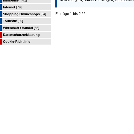
Kellerberg 10, 88499 Riedlingen, Deutschlan
Immobilien
[41]
Internet
[79]
Einträge 1 bis 2 / 2
Shopping/Onlineshops
[34]
Touristik
[55]
Wirtschaft / Handel
[66]
Datenschutzerklaerung
Cookie-Richtlinie