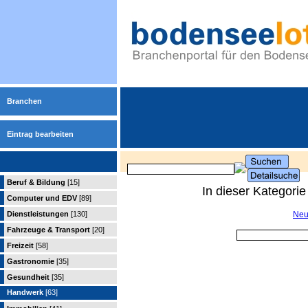
Branchen
Eintrag bearbeiten
Beruf & Bildung
[15]
In dieser Kategori
Computer und EDV
[89]
Dienstleistungen
[130]
Neu
Fahrzeuge & Transport
[20]
Freizeit
[58]
Gastronomie
[35]
Gesundheit
[35]
Handwerk
[63]