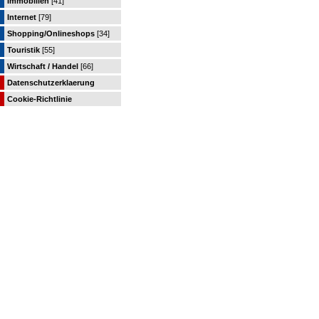
Immobilien
[41]
Internet
[79]
Shopping/Onlineshops
[34]
Touristik
[55]
Wirtschaft / Handel
[66]
Datenschutzerklaerung
Cookie-Richtlinie