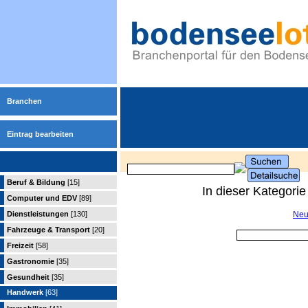
Branchen
Eintrag bearbeiten
Beruf & Bildung
[15]
In dieser Kategori
Computer und EDV
[89]
Dienstleistungen
[130]
Neu
Fahrzeuge & Transport
[20]
Freizeit
[58]
Gastronomie
[35]
Gesundheit
[35]
Handwerk
[63]