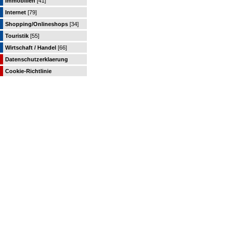
Immobilien
[41]
Internet
[79]
Shopping/Onlineshops
[34]
Touristik
[55]
Wirtschaft / Handel
[66]
Datenschutzerklaerung
Cookie-Richtlinie