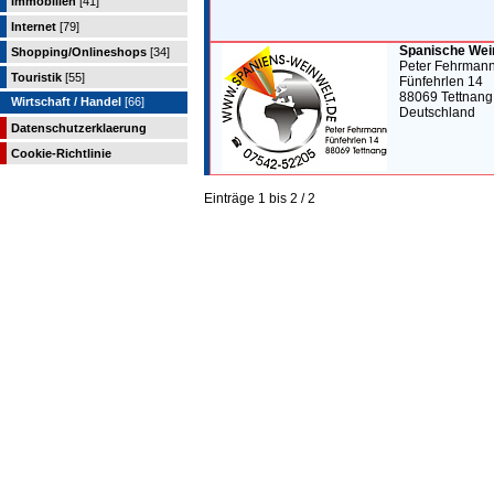
Immobilien
[41]
Internet
[79]
Spanische Wei
Shopping/Onlineshops
[34]
Peter Fehrman
Touristik
[55]
Fünfehrlen 14
88069 Tettnang
Wirtschaft / Handel
[66]
Deutschland
Datenschutzerklaerung
Cookie-Richtlinie
Einträge 1 bis 2 / 2