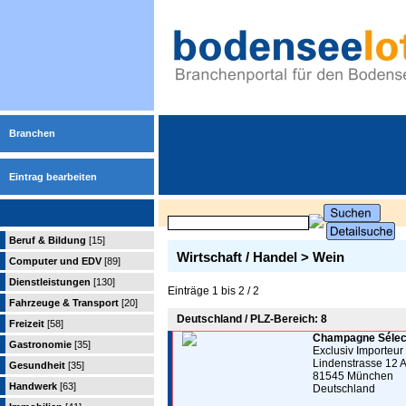
Branchen
Eintrag bearbeiten
Beruf & Bildung
[15]
Wirtschaft / Handel > Wein
Computer und EDV
[89]
Dienstleistungen
[130]
Einträge 1 bis 2 / 2
Fahrzeuge & Transport
[20]
Deutschland / PLZ-Bereich: 8
Freizeit
[58]
Champagne Sélect
Gastronomie
[35]
Exclusiv Importeur
Lindenstrasse 12 
Gesundheit
[35]
81545 München
Handwerk
[63]
Deutschland