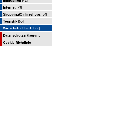
Immobilien
[41]
Internet
[79]
Shopping/Onlineshops
[34]
Touristik
[55]
Wirtschaft / Handel
[66]
Datenschutzerklaerung
Cookie-Richtlinie