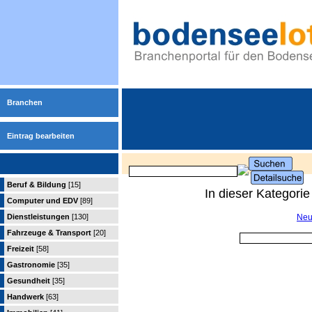
Branchen
Eintrag bearbeiten
Beruf & Bildung
[15]
In dieser Kategori
Computer und EDV
[89]
Dienstleistungen
[130]
Neu
Fahrzeuge & Transport
[20]
Freizeit
[58]
Gastronomie
[35]
Gesundheit
[35]
Handwerk
[63]