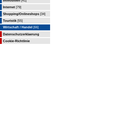
Immobilien
[41]
Internet
[79]
Shopping/Onlineshops
[34]
Touristik
[55]
Wirtschaft / Handel
[66]
Datenschutzerklaerung
Cookie-Richtlinie