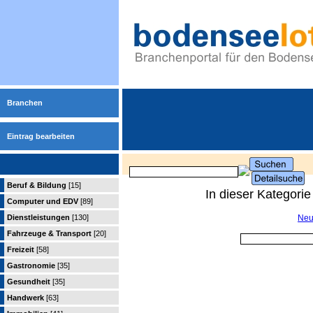
Branchen
Eintrag bearbeiten
Beruf & Bildung
[15]
In dieser Kategori
Computer und EDV
[89]
Dienstleistungen
[130]
Neu
Fahrzeuge & Transport
[20]
Freizeit
[58]
Gastronomie
[35]
Gesundheit
[35]
Handwerk
[63]