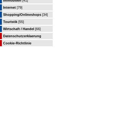
Immobilien
[41]
Internet
[79]
Shopping/Onlineshops
[34]
Touristik
[55]
Wirtschaft / Handel
[66]
Datenschutzerklaerung
Cookie-Richtlinie