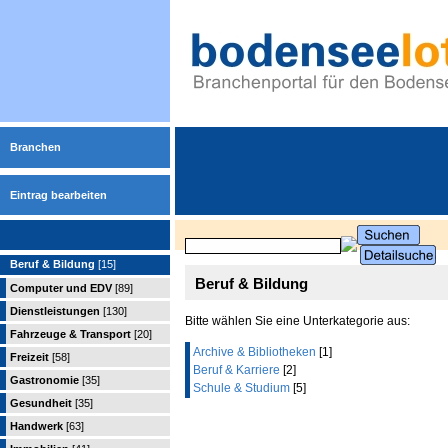
Branchen
Eintrag bearbeiten
Beruf & Bildung
[15]
Beruf & Bildung
Computer und EDV
[89]
Dienstleistungen
[130]
Bitte wählen Sie eine Unterkategorie aus:
Fahrzeuge & Transport
[20]
Archive & Bibliotheken
[1]
Freizeit
[58]
Beruf & Karriere
[2]
Gastronomie
[35]
Schule & Studium
[5]
Gesundheit
[35]
Handwerk
[63]