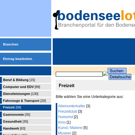
Branchen
Eintrag bearbeiten
Beruf & Bildung
[15]
Freizeit
Computer und EDV
[89]
Dienstleistungen
[130]
Bitte wählen Sie eine Unterkategorie aus:
Fahrzeuge & Transport
[20]
Alleinunterhalter
[3]
Freizeit
[58]
Freizeitclub
[3]
Gastronomie
[35]
Humorist
[2]
Gesundheit
[35]
Kino
[1]
Kunst / Malerei
[5]
Handwerk
[63]
Museen
[2]