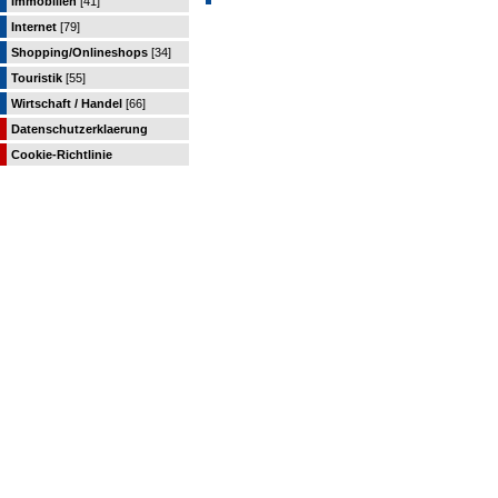
Immobilien
[41]
Internet
[79]
Shopping/Onlineshops
[34]
Touristik
[55]
Wirtschaft / Handel
[66]
Datenschutzerklaerung
Cookie-Richtlinie