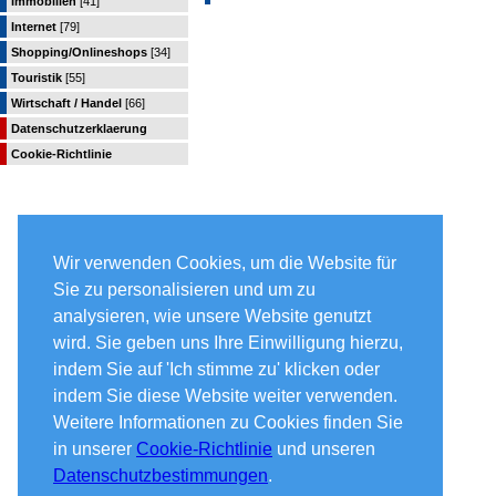
Immobilien
[41]
Internet
[79]
Shopping/Onlineshops
[34]
Touristik
[55]
Wirtschaft / Handel
[66]
Datenschutzerklaerung
Cookie-Richtlinie
Wir verwenden Cookies, um die Website für
Sie zu personalisieren und um zu
analysieren, wie unsere Website genutzt
wird. Sie geben uns Ihre Einwilligung hierzu,
indem Sie auf 'Ich stimme zu' klicken oder
indem Sie diese Website weiter verwenden.
Weitere Informationen zu Cookies finden Sie
in unserer
Cookie-Richtlinie
und unseren
Datenschutzbestimmungen
.