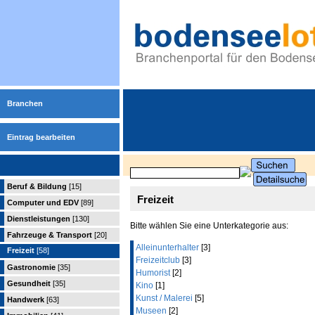
Branchen
Eintrag bearbeiten
Beruf & Bildung
[15]
Freizeit
Computer und EDV
[89]
Dienstleistungen
[130]
Bitte wählen Sie eine Unterkategorie aus:
Fahrzeuge & Transport
[20]
Alleinunterhalter
[3]
Freizeit
[58]
Freizeitclub
[3]
Gastronomie
[35]
Humorist
[2]
Gesundheit
[35]
Kino
[1]
Kunst / Malerei
[5]
Handwerk
[63]
Museen
[2]