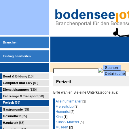
Branchen
Eintrag bearbeiten
Beruf & Bildung
[15]
Freizeit
Computer und EDV
[89]
Dienstleistungen
[130]
Bitte wählen Sie eine Unterkategorie aus:
Fahrzeuge & Transport
[20]
Alleinunterhalter
[3]
Freizeit
[58]
Freizeitclub
[3]
Gastronomie
[35]
Humorist
[2]
Gesundheit
[35]
Kino
[1]
Kunst / Malerei
[5]
Handwerk
[63]
Museen
[2]