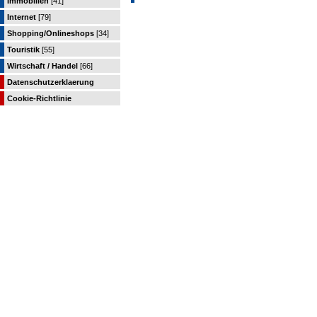
Immobilien
[41]
Internet
[79]
Shopping/Onlineshops
[34]
Touristik
[55]
Wirtschaft / Handel
[66]
Datenschutzerklaerung
Cookie-Richtlinie