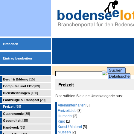
Branchen
Eintrag bearbeiten
Beruf & Bildung
[15]
Freizeit
Computer und EDV
[89]
Dienstleistungen
[130]
Bitte wählen Sie eine Unterkategorie aus:
Fahrzeuge & Transport
[20]
Alleinunterhalter
[3]
Freizeit
[58]
Freizeitclub
[3]
Gastronomie
[35]
Humorist
[2]
Gesundheit
[35]
Kino
[1]
Kunst / Malerei
[5]
Handwerk
[63]
Museen
[2]