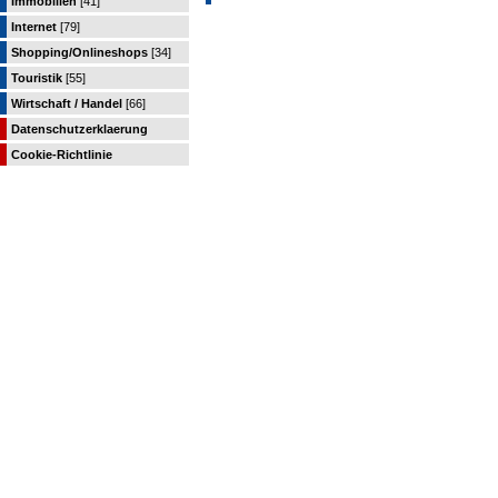
Immobilien
[41]
Internet
[79]
Shopping/Onlineshops
[34]
Touristik
[55]
Wirtschaft / Handel
[66]
Datenschutzerklaerung
Cookie-Richtlinie