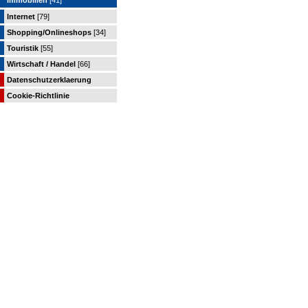
Immobilien
[41]
Internet
[79]
Shopping/Onlineshops
[34]
Touristik
[55]
Wirtschaft / Handel
[66]
Datenschutzerklaerung
Cookie-Richtlinie