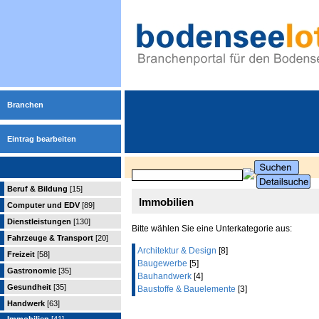
Branchen
Eintrag bearbeiten
Beruf & Bildung
[15]
Immobilien
Computer und EDV
[89]
Dienstleistungen
[130]
Bitte wählen Sie eine Unterkategorie aus:
Fahrzeuge & Transport
[20]
Architektur & Design
[8]
Freizeit
[58]
Baugewerbe
[5]
Gastronomie
[35]
Bauhandwerk
[4]
Gesundheit
[35]
Baustoffe & Bauelemente
[3]
Handwerk
[63]