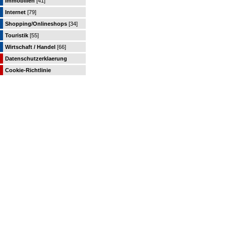
Immobilien
[41]
Internet
[79]
Shopping/Onlineshops
[34]
Touristik
[55]
Wirtschaft / Handel
[66]
Datenschutzerklaerung
Cookie-Richtlinie