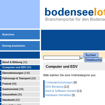
Branchen
Eintrag bearbeiten
Beruf & Bildung
[15]
Computer und EDV
Computer und EDV
[89]
Dienstleistungen
[130]
Bitte wählen Sie eine Unterkategorie aus:
Fahrzeuge & Transport
[20]
Computerschulungen
[9]
Freizeit
[58]
EDV Beratung
[12]
Gastronomie
[35]
Hard & Software Handel
[13]
Gesundheit
[35]
Hardware Hersteller
[3]
Handwerk
[63]