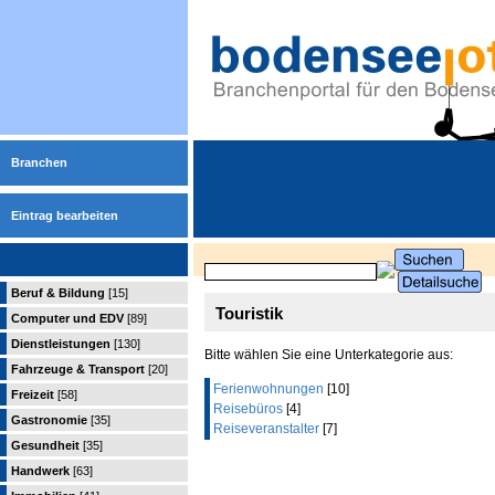
Branchen
Eintrag bearbeiten
Beruf & Bildung
[15]
Touristik
Computer und EDV
[89]
Dienstleistungen
[130]
Bitte wählen Sie eine Unterkategorie aus:
Fahrzeuge & Transport
[20]
Ferienwohnungen
[10]
Freizeit
[58]
Reisebüros
[4]
Gastronomie
[35]
Reiseveranstalter
[7]
Gesundheit
[35]
Handwerk
[63]