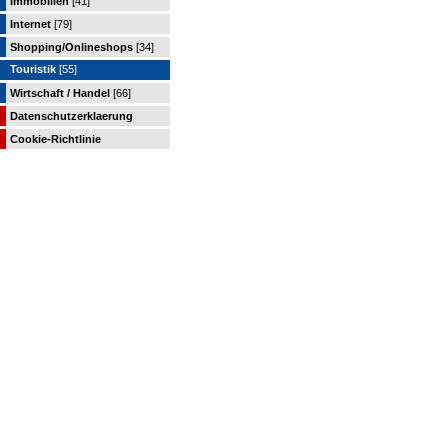
Immobilien
[41]
Internet
[79]
Shopping/Onlineshops
[34]
Touristik
[55]
Wirtschaft / Handel
[66]
Datenschutzerklaerung
Cookie-Richtlinie