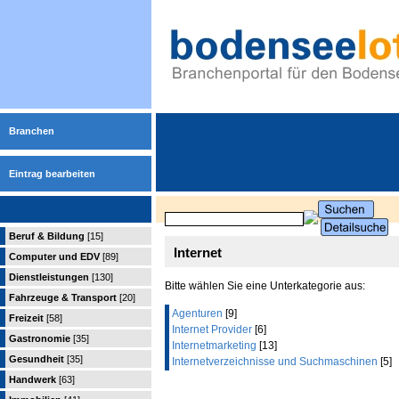
Branchen
Eintrag bearbeiten
Beruf & Bildung
[15]
Internet
Computer und EDV
[89]
Dienstleistungen
[130]
Bitte wählen Sie eine Unterkategorie aus:
Fahrzeuge & Transport
[20]
Agenturen
[9]
Freizeit
[58]
Internet Provider
[6]
Gastronomie
[35]
Internetmarketing
[13]
Gesundheit
[35]
Internetverzeichnisse und Suchmaschinen
[5]
Handwerk
[63]