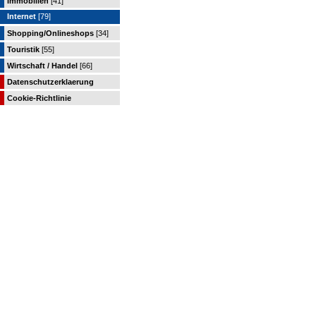
Immobilien
[41]
Internet
[79]
Shopping/Onlineshops
[34]
Touristik
[55]
Wirtschaft / Handel
[66]
Datenschutzerklaerung
Cookie-Richtlinie