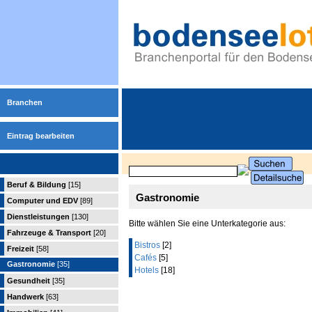
Branchen
Eintrag bearbeiten
Beruf & Bildung
[15]
Gastronomie
Computer und EDV
[89]
Dienstleistungen
[130]
Bitte wählen Sie eine Unterkategorie aus:
Fahrzeuge & Transport
[20]
Bistros
[2]
Freizeit
[58]
Cafés
[5]
Gastronomie
[35]
Hotels
[18]
Gesundheit
[35]
Handwerk
[63]