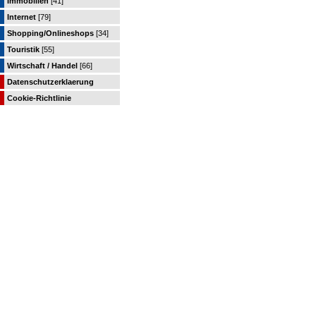
Immobilien
[41]
Internet
[79]
Shopping/Onlineshops
[34]
Touristik
[55]
Wirtschaft / Handel
[66]
Datenschutzerklaerung
Cookie-Richtlinie