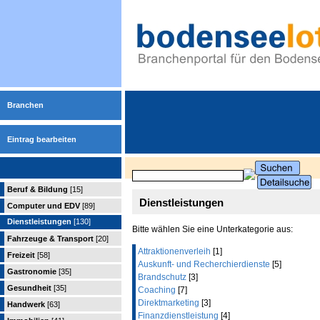
Branchen
Eintrag bearbeiten
Beruf & Bildung
[15]
Dienstleistungen
Computer und EDV
[89]
Dienstleistungen
[130]
Bitte wählen Sie eine Unterkategorie aus:
Fahrzeuge & Transport
[20]
Attraktionenverleih
[1]
Freizeit
[58]
Auskunft- und Recherchierdienste
[5]
Gastronomie
[35]
Brandschutz
[3]
Gesundheit
[35]
Coaching
[7]
Direktmarketing
[3]
Handwerk
[63]
Finanzdienstleistung
[4]