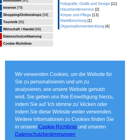
Immobilien
[41]
Fotografie, Grafik und Design
[11]
Internet
[79]
Hausmeisterservice
[2]
Shopping/Onlineshops
[34]
Körper und Pflege
[13]
Marktforschung
[1]
Touristik
[55]
Organisationsentwicklung
[4]
Wirtschaft / Handel
[66]
Datenschutzerklaerung
Cookie-Richtlinie
Wir verwenden Cookies, um die Website für
Sie zu personalisieren und um zu
analysieren, wie unsere Website genutzt
wird. Sie geben uns Ihre Einwilligung hierzu,
indem Sie auf 'Ich stimme zu' klicken oder
indem Sie diese Website weiter verwenden.
Weitere Informationen zu Cookies finden Sie
in unserer
Cookie-Richtlinie
und unseren
Datenschutzbestimmungen
.