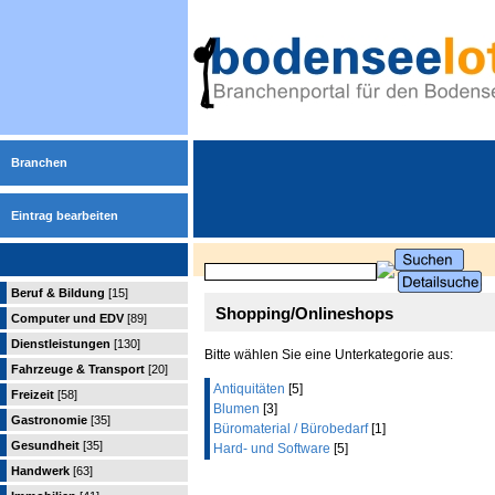
Branchen
Eintrag bearbeiten
Beruf & Bildung
[15]
Shopping/Onlineshops
Computer und EDV
[89]
Dienstleistungen
[130]
Bitte wählen Sie eine Unterkategorie aus:
Fahrzeuge & Transport
[20]
Antiquitäten
[5]
Freizeit
[58]
Blumen
[3]
Gastronomie
[35]
Büromaterial / Bürobedarf
[1]
Gesundheit
[35]
Hard- und Software
[5]
Handwerk
[63]