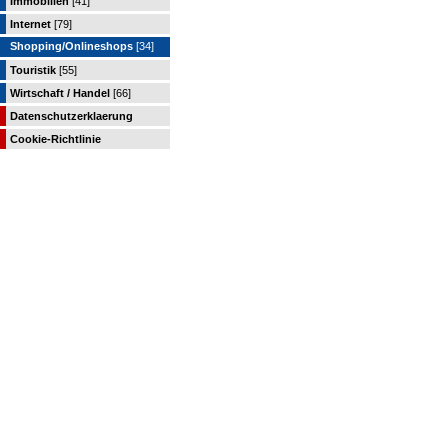
Immobilien
[41]
Internet
[79]
Shopping/Onlineshops
[34]
Touristik
[55]
Wirtschaft / Handel
[66]
Datenschutzerklaerung
Cookie-Richtlinie