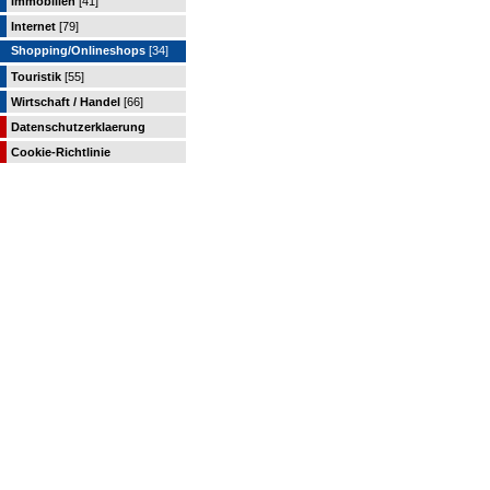
Immobilien
[41]
Internet
[79]
Shopping/Onlineshops
[34]
Touristik
[55]
Wirtschaft / Handel
[66]
Datenschutzerklaerung
Cookie-Richtlinie