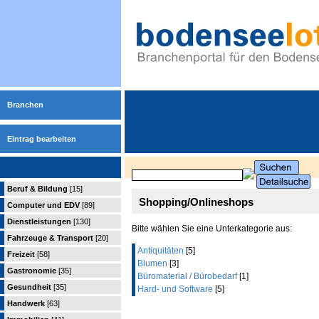
Branchen
Eintrag bearbeiten
Beruf & Bildung
[15]
Shopping/Onlineshops
Computer und EDV
[89]
Dienstleistungen
[130]
Bitte wählen Sie eine Unterkategorie aus:
Fahrzeuge & Transport
[20]
Antiquitäten
[5]
Freizeit
[58]
Blumen
[3]
Gastronomie
[35]
Büromaterial / Bürobedarf
[1]
Gesundheit
[35]
Hard- und Software
[5]
Handwerk
[63]