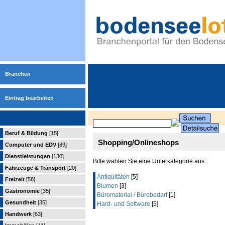
Branchen
Eintrag bearbeiten
Beruf & Bildung
[15]
Shopping/Onlineshops
Computer und EDV
[89]
Dienstleistungen
[130]
Bitte wählen Sie eine Unterkategorie aus:
Fahrzeuge & Transport
[20]
Antiquitäten
[5]
Freizeit
[58]
Blumen
[3]
Gastronomie
[35]
Büromaterial / Bürobedarf
[1]
Gesundheit
[35]
Hard- und Software
[5]
Handwerk
[63]