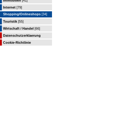
Immobilien
[41]
Internet
[79]
Shopping/Onlineshops
[34]
Touristik
[55]
Wirtschaft / Handel
[66]
Datenschutzerklaerung
Cookie-Richtlinie