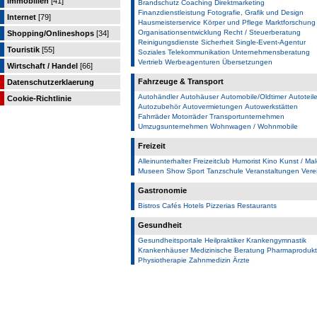
Immobilien
[41]
Brandschutz
Coaching
Direktmarketing
Finanzdienstleistung
Fotografie, Grafik und Design
Internet
[79]
Hausmeisterservice
Körper und Pflege
Marktforschung
Organisationsentwicklung
Recht / Steuerberatung
Shopping/Onlineshops
[34]
Reinigungsdienste
Sicherheit
Single-Event-Agentur
Touristik
[55]
Soziales
Telekommunikation
Unternehmensberatung
Vertrieb
Werbeagenturen
Übersetzungen
Wirtschaft / Handel
[66]
Fahrzeuge & Transport
Datenschutzerklaerung
Autohändler
Autohäuser
Automobile/Oldtimer
Autoteile
Cookie-Richtlinie
Autozubehör
Autovermietungen
Autowerkstätten
Fahrräder
Motorräder
Transportunternehmen
Umzugsunternehmen
Wohnwagen / Wohnmobile
Freizeit
Alleinunterhalter
Freizeitclub
Humorist
Kino
Kunst / Mal
Museen
Show
Sport
Tanzschule
Veranstaltungen
Vere
Gastronomie
Bistros
Cafés
Hotels
Pizzerias
Restaurants
Gesundheit
Gesundheitsportale
Heilpraktiker
Krankengymnastik
Krankenhäuser
Medizinische Beratung
Pharmaproduk
Physiotherapie
Zahnmedizin
Ärzte