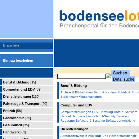
Branchen
Eintrag bearbeiten
Beruf & Bildung
[15]
Beruf & Bildung
Computer und EDV
[89]
Archive & Bibliotheken
Beruf & Karriere
Schule & Stud
Dienstleistungen
[130]
Stellenmarkt
Wissenschaften
Fahrzeuge & Transport
[20]
Computer und EDV
Freizeit
[58]
Computerschulungen
EDV Beratung
Hard & Software
Handel
Hardware Hersteller
IT-Security
Service und
Gastronomie
[35]
Reparatur
Software & Systeme
Softwareentwicklung
Gesundheit
[35]
Dienstleistungen
Handwerk
[63]
Attraktionenverleih
Auskunft- und Recherchierdienste