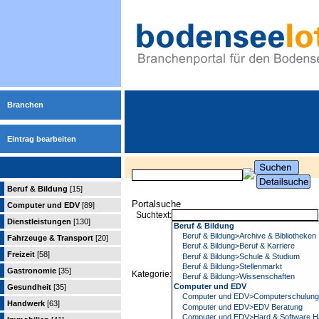
Branchen
Eintrag bearbeiten
Beruf & Bildung
[15]
Portalsuche
Computer und EDV
[89]
Suchtext:
Dienstleistungen
[130]
Fahrzeuge & Transport
[20]
Freizeit
[58]
Gastronomie
[35]
Kategorie:
Gesundheit
[35]
Handwerk
[63]