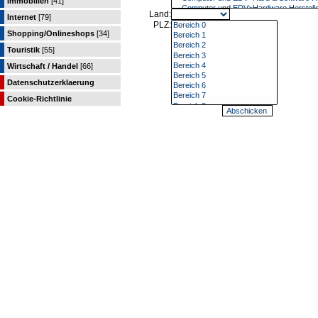
Immobilien
[41]
Land:
Internet
[79]
PLZ:
Shopping/Onlineshops
[34]
Touristik
[55]
Wirtschaft / Handel
[66]
Datenschutzerklaerung
Cookie-Richtlinie